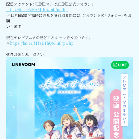
配信アカウント：『LINEマンガ』LINE公式アカウント
https://lin.ee/zKA6Hbo/lntl/paihp
※LIVE配信開始時に通知を受け取る際には、アカウントの「フォロー」をお
Top
願
いします
News
現在テレビアニメの見どころシーンを公開中です。
※
https://lin.ee/MTs1HhQ6/lntl/paihp
Introduction
ぜひお楽しみください。
Story
Staff&Cast
Character
Music
Theater