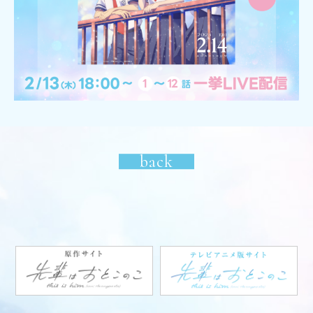
Ticket
Novelty
Blu-ray&DVD
Goods
back