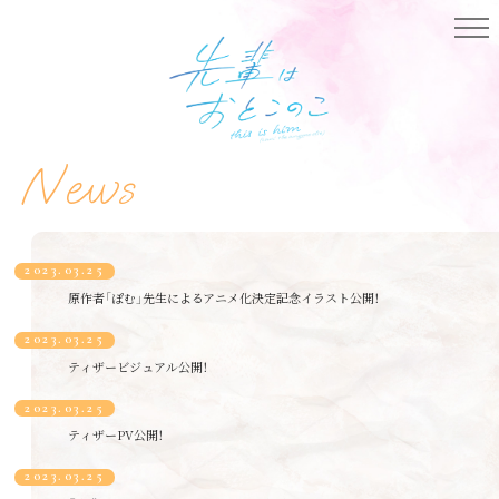
N
e
w
s
2023.03.25
原作者「ぽむ」先生によるアニメ化決定記念イラスト公開！
Top
2023.03.25
News
ティザービジュアル公開！
2023.03.25
OnAir
ティザーPV公開！
Staff&Cast
2023.03.25