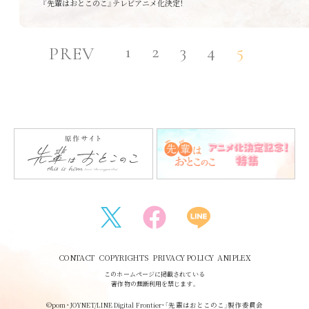
『先輩はおとこのこ』テレビアニメ化決定！
Introduction
Story
1
2
3
4
5
PREV
Character
Music
Blu-ray&DVD
Special
litlink
CONTACT
COPYRIGHTS
PRIVACY POLICY
ANIPLEX
このホームページに掲載されている
著作物の無断利用を禁じます。
©pom・JOYNET/LINE Digital Frontier・「先輩はおとこのこ」製作委員会